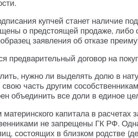
сти.
писания купчей станет наличие подт
ещены о предстоящей продаже, либо
. образец заявления об отказе преим
ся предварительный договор на покуп
ть, нужно ли выделять долю в натур
ь свою часть другим сособственникам
ен объединить все доли в единое цел
 материнского капитала в расчетах 
венниками не запрещены ГК РФ. Одна
иц, состоящих в близком родстве (дет