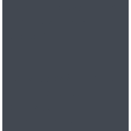
Спорт – это жизнь! А
вы знали, что бег
вреден!?
Технический надзор:
общепринятая
практика
ответственного