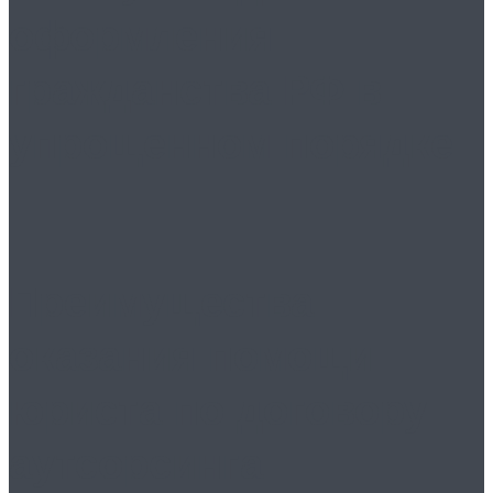
оформления
гражданства РФ в
упрощенном порядке
Преимущества
оказания помощи
юриста по договору
аутсорсинга