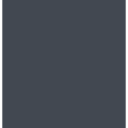
Спорт – это жизнь! А
вы знали, что бег
вреден!?
Технический надзор:
общепринятая
практика
ответственного