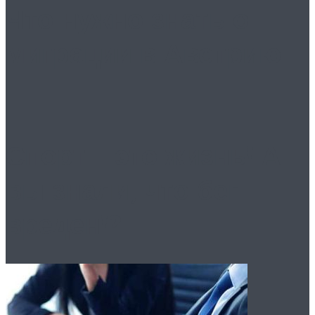
Что нужно знать о
миграции в Австрию
Спорт – это жизнь! А
вы знали, что бег
вреден!?