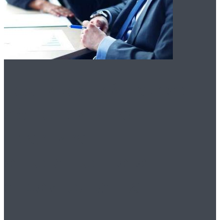
Технический надзор:
общепринятая
практика
ответственного
строительства