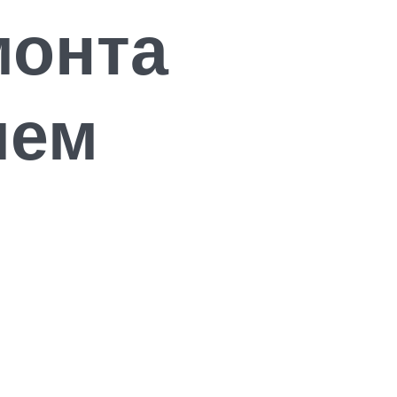
монта
яем