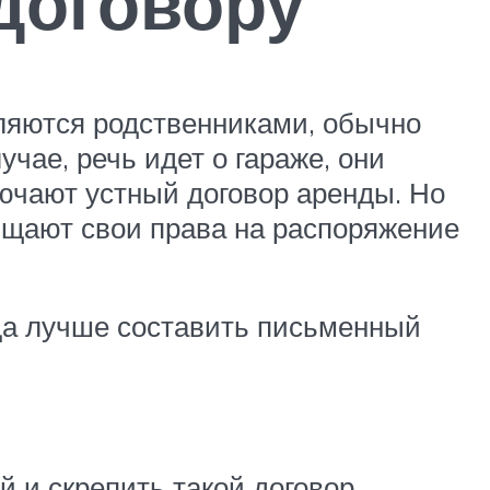
договору
вляются родственниками, обычно
чае, речь идет о гараже, они
ючают устный договор аренды. Но
щищают свои права на распоряжение
гда лучше составить письменный
й и скрепить такой договор