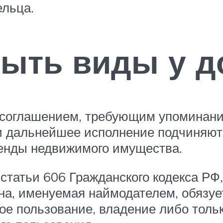
ельца.
быть виды у д
 соглашением, требующим упоминания
 и дальнейшее исполнение подчиняю
енды недвижимого имущества.
 статьи 606 Гражданского кодекса РФ
на, именуемая наймодателем, обязуе
е пользование, владение либо толь