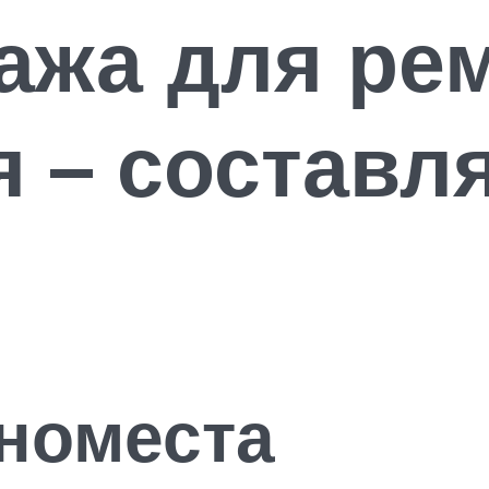
ажа для ре
 – составл
номеста