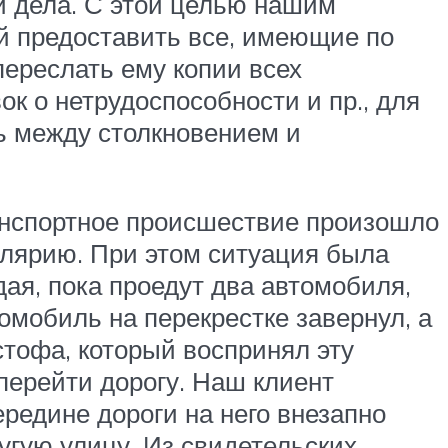
 дела. С этой целью нашим
й предоставить все, имеющие по
переслать ему копии всех
к о нетрудоспособности и пр., для
ь между столкновением и
анспортное происшествие произошло
елярию. При этом ситуация была
ая, пока проедут два автомобиля,
омобиль на перекрестке завернул, а
стофа, который воспринял эту
 перейти дорогу. Наш клиент
редине дороги на него внезапно
угую улицу. Из свидетельских