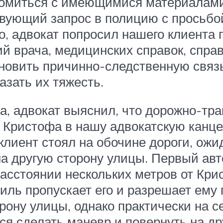
комиться с имеющимися материалами
твующий запрос в полицию с просьбо
о, адвокат попросил нашего клиента 
 врача, медицинских справок, справо
ановить причинно-следственную связ
азать их тяжесть.
а, адвокат выяснил, что дорожно-тр
 Кристофа в нашу адвокатскую канц
лиент стоял на обочине дороги, ожид
а другую сторону улицы. Первый авт
асстоянии нескольких метров от Кри
обиль пропускает его и разрешает ему
ону улицы, однако практически на се
ся сделать маневр и повернуть на др