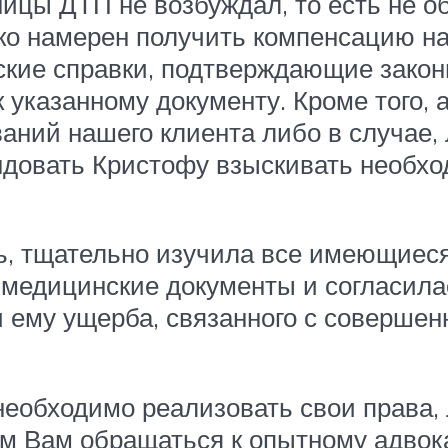
ницы ДТП не возбуждал, то есть не 
ко намерен получить компенсацию н
кие справки, подтверждающие закон
 указанному документу. Кроме того, 
аний нашего клиента либо в случае,
ендовать Кристофу взыскивать необх
ь, тщательно изучила все имеющиеся
медицинские документы и согласила
 ему ущерба, связанного с совершен
 необходимо реализовать свои права
ем Вам обращаться к опытному адвок