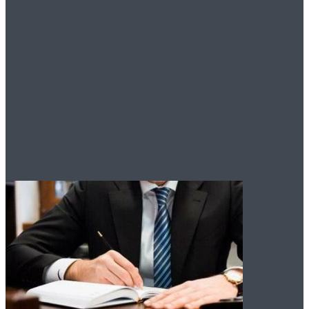
Технический надзор:
общепринятая
практика
ответственного
строительства