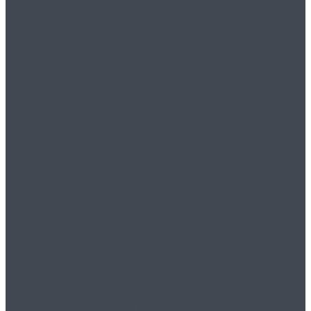
оформления
гражданства РФ в
упрощенном порядке
Преимущества
оказания помощи
юриста по договору
аутсорсинга