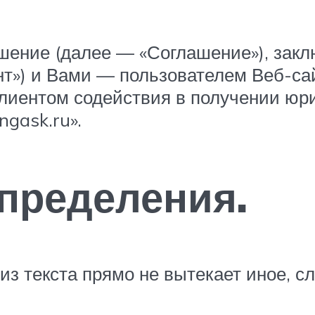
шение (далее — «Соглашение»), зак
ент») и Вами — пользователем Веб-са
лиентом содействия в получении юри
ngask.ru».
определения.
 из текста прямо не вытекает иное, 