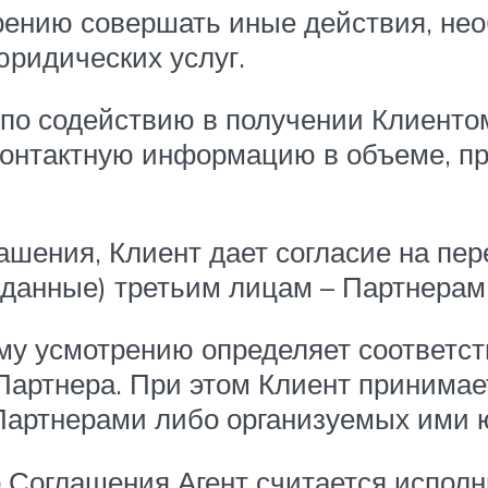
трению совершать иные действия, не
ридических услуг.
ом по содействию в получении Клиент
онтактную информацию в объеме, пр
ашения, Клиент дает согласие на пе
данные) третьим лицам – Партнерам
оему усмотрению определяет соответс
артнера. При этом Клиент принимает 
Партнерами либо организуемых ими ю
о Соглашения Агент считается испол