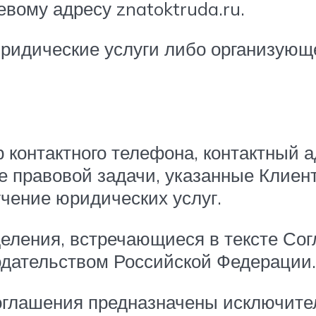
вому адресу znatoktruda.ru.
ридические услуги либо организующе
 контактного телефона, контактный а
е правовой задачи, указанные Клиен
учение юридических услуг.
деления, встречающиеся в тексте Со
одательством Российской Федерации.
 Соглашения предназначены исключит