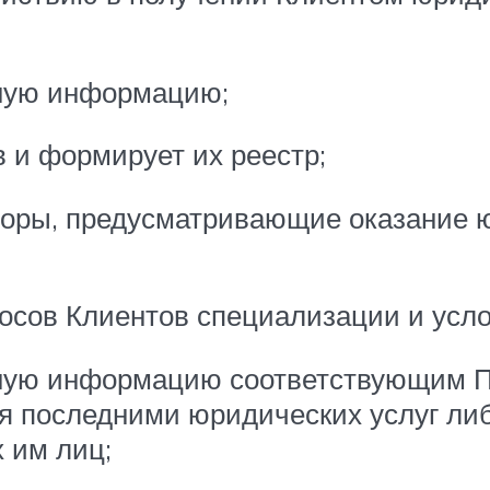
ктную информацию;
в и формирует их реестр;
оворы, предусматривающие оказание 
просов Клиентов специализации и усл
ктную информацию соответствующим П
я последними юридических услуг либ
 им лиц;