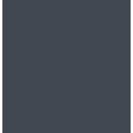
Технический надзор:
общепринятая
практика
ответственного
строительства