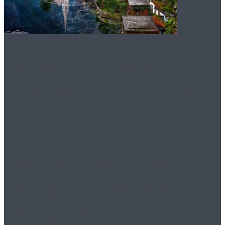
Что нужно знать о
миграции в Австрию
Спорт – это жизнь! А
вы знали, что бег
вреден!?