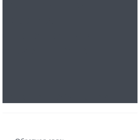
общепринятая
практика
ответственного
строительства
Логотип компании