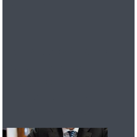
вреден!?
Технический надзор:
общепринятая
практика
ответственного
строительства