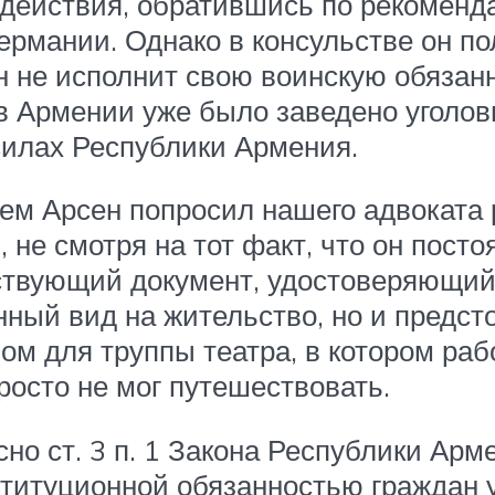
 действия, обратившись по рекоменда
рмании. Однако в консульстве он пол
ен не исполнит свою воинскую обязанн
 в Армении уже было заведено уголов
силах Республики Армения.
м Арсен попросил нашего адвоката р
 не смотря на тот факт, что он пост
ствующий документ, удостоверяющий 
нный вид на жительство, но и предс
м для труппы театра, в котором рабо
росто не мог путешествовать.
сно ст. 3 п. 1 Закона Республики Ар
ституционной обязанностью граждан 