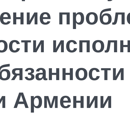
шение проб
ости испол
бязанности
и Армении