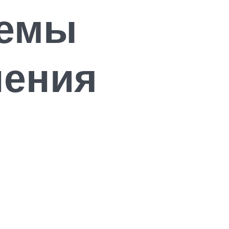
лемы
нения