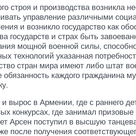
го строя и производства возникла н
чивать управление различными соци
ения и возникло государство как обо
ва государств и страх быть завоев
ания мощной военной силы, способно
ных технологий указанная потребнос
тво стран мира имеют либо штат вое
е обязанность каждого гражданина му
у.
и вырос в Армении, где с раннего д
ых конкурсах, где занимал призовые 
ет Арсен поступил в высшую танцева
у же после получения соответствующе