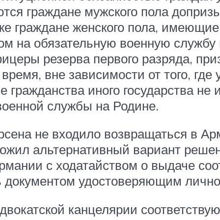
ся граждане мужского пола допризыв
акже граждане женского пола, имеющи
ом на обязательную военную службу
офицеры резерва первого разряда, пр
время, вне зависимости от того, где
ие гражданства иного государства не
оенной службы на Родине.
 Арсена не входило возвращаться в 
ложил альтернативный вариант решен
рмании с ходатайством о выдаче соо
ть документом удостоверяющим лично
вокатской канцелярии соответствую