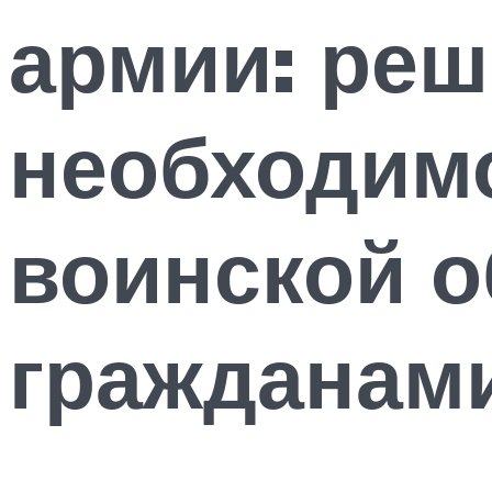
армии: ре
необходим
воинской о
гражданам