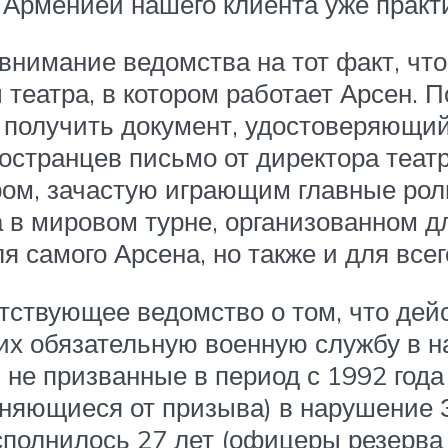
 Арменией нашего клиента уже практи
 внимание ведомства на тот факт, чт
театра, в котором работает Арсен. 
 получить документ, удостоверяющий
остранцев письмо от директора театр
ом, зачастую играющим главные роли
а в мировом турне, организованном д
я самого Арсена, но также и для всег
етствующее ведомство о том, что де
их обязательную военную службу в н
 не призванные в период с 1992 года
оняющиеся от призыва) в нарушение 
полнилось 27 лет (офицеры резерва 