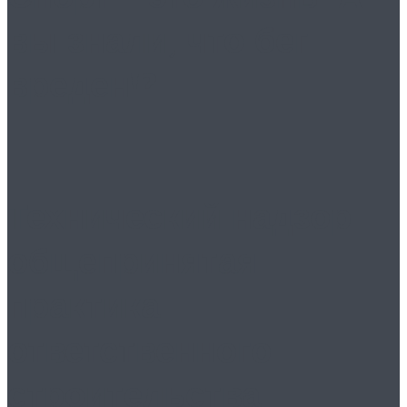
вы знали, что бег
вреден!?
Технический надзор:
общепринятая
практика
ответственного
строительства