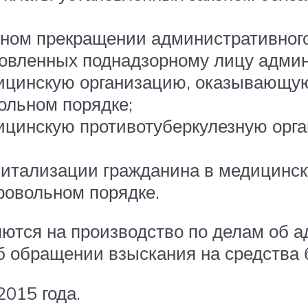
чном прекращении административного 
новленных поднадзорному лицу адми
дицинскую организацию, оказывающу
ольном порядке;
дицинскую противотуберкулезную орг
питализации гражданина в медицинс
ровольном порядке.
яются на производство по делам об 
об обращении взыскания на средств
2015 года.