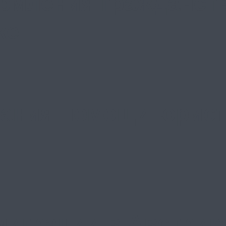
рмления гражданст
ке
ания помощи юрист
 миграции в Австри