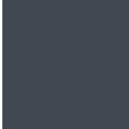
Что нужно для офо
упрощенном поряд
Преимущества оказ
аутсорсинга
Что нужно знать о