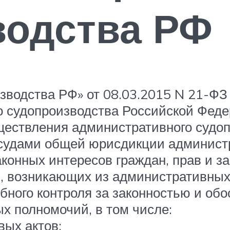
водства РФ
зводства РФ» от 08.03.2015 N 21-ФЗ
о судопроизводства Российской Фед
ществления административного судо
судами общей юрисдикции админист
конных интересов граждан, прав и з
л, возникающих из административны
бного контроля за законностью и об
х полномочий, в том числе:
ых актов;