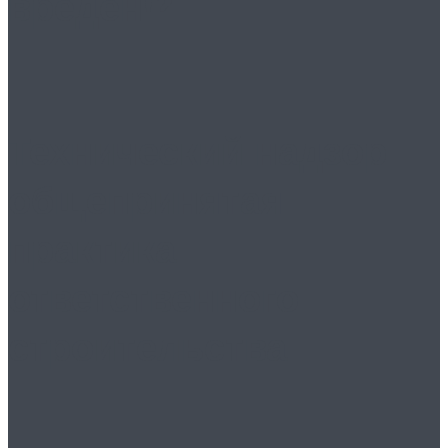
вреден!?
Технический надзор:
общепринятая
практика
ответственного
строительства