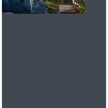
Что нужно знать о
миграции в Австрию
Спорт – это жизнь! А
вы знали, что бег
вреден!?