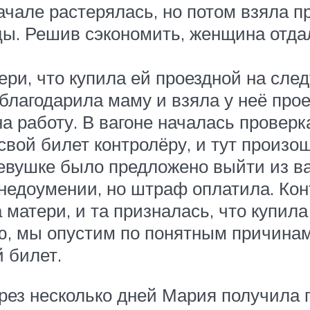
ачале растерялась, но потом взяла пр
цы. Решив сэкономить, женщина отда
ри, что купила ей проездной на след
облагодарила маму и взяла у неё прое
 работу. В вагоне началась проверк
ой билет контролёру, и тут произо
Девушке было предложено выйти из в
недоумении, но штраф оплатила. Кон
матери, и та призналась, что купила 
, мы опустим по понятным причинам
 билет.
ерез несколько дней Мария получила