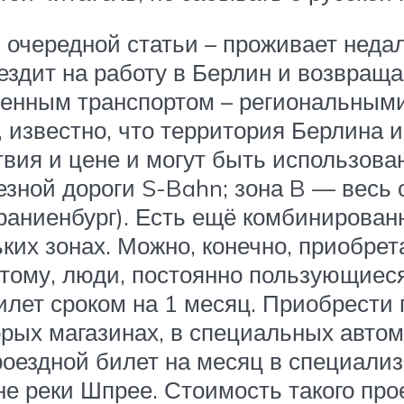
очередной статьи – проживает недал
ездит на работу в Берлин и возвращ
венным транспортом – региональными
известно, что территория Берлина и 
вия и цене и могут быть использован
езной дороги S-Bahn; зона B — весь 
Ораниенбург). Есть ещё комбинирова
ких зонах. Можно, конечно, приобрета
отому, люди, постоянно пользующие
илет сроком на 1 месяц. Приобрести
рых магазинах, в специальных автома
оездной билет на месяц в специализ
оне реки Шпрее. Стоимость такого про