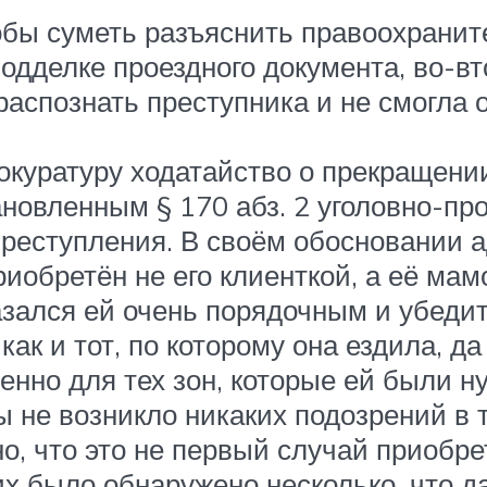
тобы суметь разъяснить правоохранит
 подделке проездного документа, во
 распознать преступника и не смогла 
окуратуру ходатайство о прекращени
ановленным § 170 абз. 2 уголовно-пр
преступления. В своём обосновании ад
обретён не его клиенткой, а её мамо
казался ей очень порядочным и убеди
 как и тот, по которому она ездила, д
енно для тех зон, которые ей были н
 не возникло никаких подозрений в 
ано, что это не первый случай приоб
их было обнаружено несколько, что да