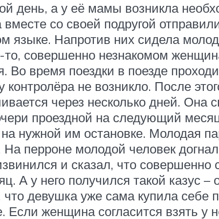
ой день, а у её мамы возникла необх
 вместе со своей подругой отправили
ком языке. Напротив них сидела моло
м-то, совершенно незнакомом женщина
. Во время поездки в поезде прохо
у контролёра не возникло. После эт
чивается через несколько дней. Она с
дочери проездной на следующий месяц
а нужной им остановке. Молодая пар
. На перроне молодой человек догнал
звинился и сказал, что совершенно 
. А у него получился такой казус – 
 что девушка уже сама купила себе пр
. Если женщина согласится взять у н