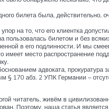
дного билета была, действительно, о
упор на то, что его клиентка допусти
на пользовалась билетом и без всяки
ренной в его подлинности. И мы смее
то имеет место распространение под
ку.
основанием адвоката, прокуратура з
 § 170 абз. 2 УПК Германии – отсут
рогой читатель, живём в цивилизован
хован. Поэтому, наша статья являет