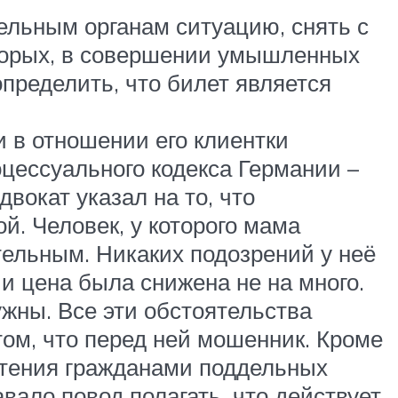
ельным органам ситуацию, снять с
-вторых, в совершении умышленных
определить, что билет является
и в отношении его клиентки
оцессуального кодекса Германии –
вокат указал на то, что
й. Человек, у которого мама
тельным. Никаких подозрений у неё
а и цена была снижена не на много.
ужны. Все эти обстоятельства
том, что перед ней мошенник. Кроме
ретения гражданами поддельных
вало повод полагать, что действует