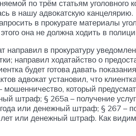
няемой по трём статьям уголовного ко
сь в нашу адвокатскую канцелярию. 
апросить в прокурате материалы угол
 этого она не должна ходить в полици
т направил в прокуратуру уведомлени
тки; направил ходатайство о предос
иентка будет готова давать показани
тов адвокат установил, что клиентк
3 – мошенничество, который предусма
ный штраф; § 265а – получение услуг
года или денежный штраф; § 267 – п
 лет или денежный штраф. Как видим,