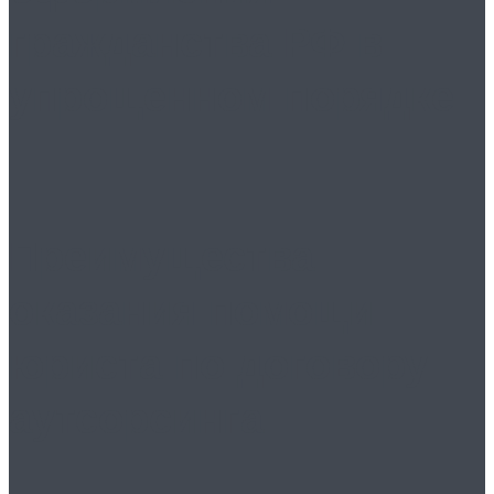
гражданства РФ в
упрощенном порядке
Преимущества
оказания помощи
юриста по договору
аутсорсинга