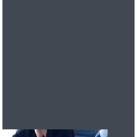
Что нужно знать о
миграции в Австрию
Спорт – это жизнь! А
вы знали, что бег
вреден!?