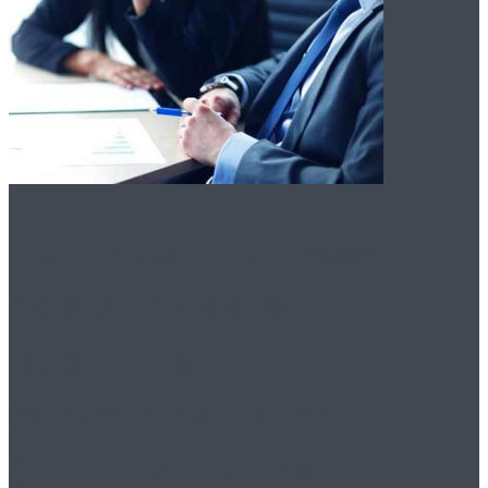
Технический надзор:
общепринятая
практика
ответственного
строительства