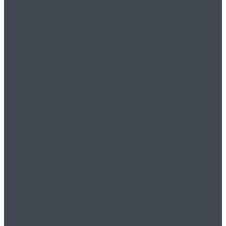
вы знали, что бег
вреден!?
Технический надзор:
общепринятая
практика
ответственного
строительства