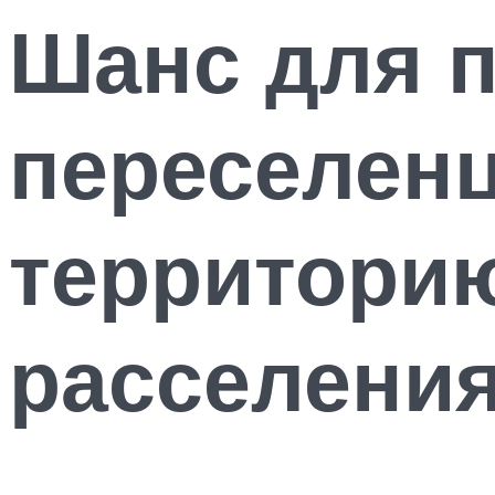
Шанс для п
переселенц
территори
расселени