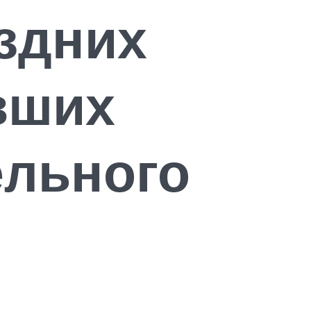
здних
вших
ельного