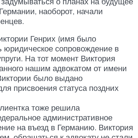
 задумываться о планах на будущее
Германии, наоборот, начали
енцев.
иктории Генрих (имя было
ть юридическое сопровождение в
упруги. На тот момент Виктория
анного нашим адвокатом от имени
 Виктории было выдано
для присвоения статуса поздних
клиентка тоже решила
Федеральное административное
ние на въезд в Германию. Виктория
ем, обращаться к адвокату не стали.