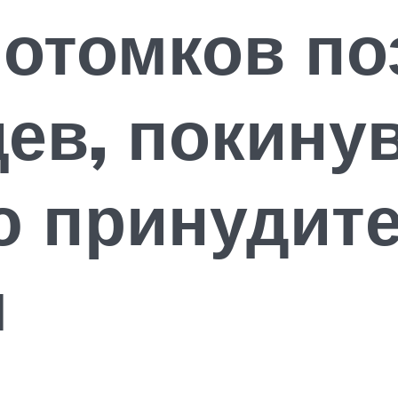
отомков по
ев, покину
ю принудит
я