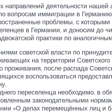
ных направлений деятельности нашей 
 по вопросам иммиграции в Германию
ространенные проблемы, с которыми
селенцев в Германии, и доносим до 
двокатской практики по аналогичным
ениями советской власти по принуди
живающих на территории Советского
о проживания, после распада Советс
емящихся воспользоваться предостав
ну.
днего переселенца необходимо, в об
ановленным законодательными норма
рмании «О делах перемещённых лиц и 