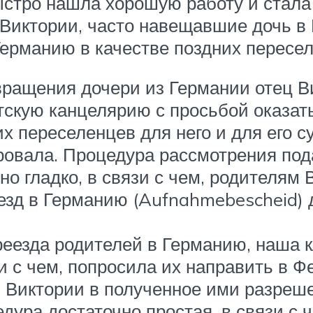
стро нашла хорошую работу и стала
 Виктории, часто навещавшие дочь в 
Германию в качестве поздних пересел
вращения дочери из Германии отец В
тскую канцелярию с просьбой оказа
х переселенцев для него и для его с
ровала. Процедура рассмотрения под
но гладко, в связи с чем, родителям
зд в Германию (Aufnahmebescheid) 
реезда родителей в Германию, наша 
зи с чем, попросила их направить в 
 Виктории в полученное ими разреше
дура достаточно простая, в связи с ч