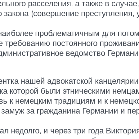
ьного расселения, а также в случае
о закона (совершение преступления, 
 наиболее проблематичным для потом
е требованию постоянного проживани
дминистративное ведомство Германи
ентка нашей адвокатской канцелярии
ка которой были этническими немцами
овь к немецким традициям и к немецк
замуж за гражданина Германии и пер
л недолго, и через три года Виктория