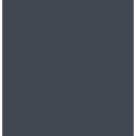
оформления
гражданства РФ в
упрощенном порядке
Преимущества
оказания помощи
юриста по договору
аутсорсинга