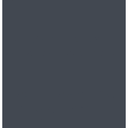
Что нужно знать о
миграции в Австрию
Спорт – это жизнь! А
вы знали, что бег
вреден!?