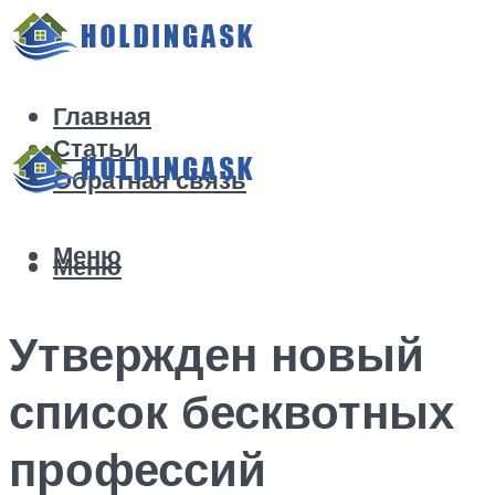
Главная
Статьи
Обратная связь
Меню
Меню
Утвержден новый
список бесквотных
профессий