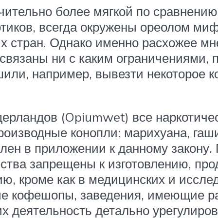
чительно более мягкой по сравнению
отиков, всегда окружены ореолом миф
 стран. Однако именно расхожее мне
 связаны ни с каким ограничениями,
шили, например, вывезти некоторое 
дерландов (Opiumwet) все наркотиче
производные конопли: марихуана, гаши
лен в приложении к данному закону.
ства запрещены к изготовлению, про
ию, кроме как в медицинских и иссл
ые кофешопы, заведения, имеющие р
 их деятельность детально урегулиро