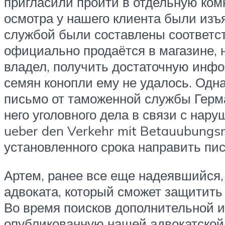
пригласили пройти в отдельную ком
осмотра у нашего клиента были изъ
службой были составлены соответст
официально продаётся в магазине, н
владел, получить достаточную инф
семян конопли ему не удалось. Одн
письмо от таможенной службы Герма
него уголовного дела в связи с нар
ueber den Verkehr mit Betauubungsm
установленного срока направить пи
Артем, ранее все еще надеявшийся, 
адвоката, который сможет защитить
Во время поисков дополнительной и
опубликованную нашей адвокатской 