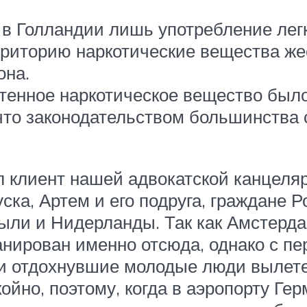
в Голландии лишь употребление легк
риторию наркотические вещества же
она.
етенное наркотическое вещество был
что законодательством большинства 
 клиент нашей адвокатской канцеляр
ка, Артем и его подруга, граждане Р
 были и Нидерланды. Так как Амстерд
анирован именно отсюда, однако с пе
 и отдохнувшие молодые люди вылете
йно, поэтому, когда в аэропорту Ге