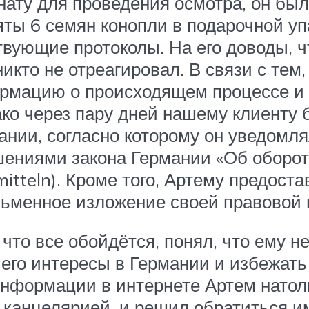
нату для проведения осмотра, он был
яты 6 семян конопли в подарочной уп
вующие протоколы. На его доводы, чт
икто не отреагировал. В связи с тем
ормацию о происходящем процессе и 
ако через пару дней нашему клиенту
нии, согласно которому он уведомл
ушениями закона Германии «Об оборо
itteln). Кроме того, Артему предост
сьменное изложение своей правовой 
что все обойдётся, понял, что ему 
 его интересы в Германии и избежать
нформации в интернете Артем натолк
канцелярией, и решил обратиться им