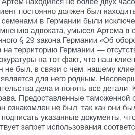
 Артем находился не более двух часо
лиент постоянно должен был находить
 семенами в Германии были исключе
 мнению адвоката, умысел Артема в
ного § 29 закона Германии «Об оборо
в на территорию Германии — отсутств
куратуры на тот факт, что наш клие
н не был, в связи с чем, нашему кли
е является для него родным. Несове
тельства дела и понять все детали. 
рава. Предоставленные таможенной 
н ознакомлен не был, так как они б
 подписать указанные документы, чт
ствует запрет использования соответ