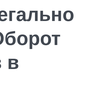
легально
Оборот
 в