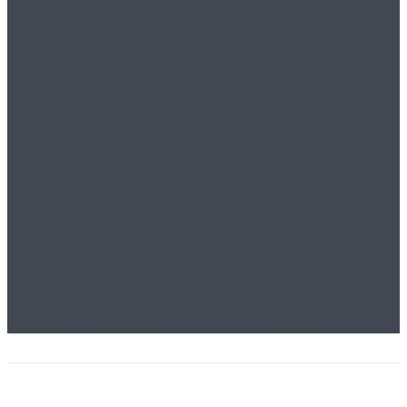
Технический надзор:
общепринятая
практика
ответственного
строительства
Логотип компании