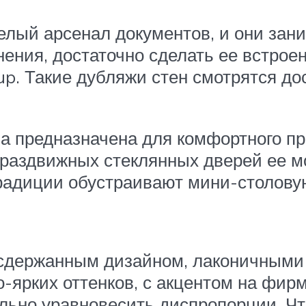
елый арсенал документов, и они зани
ения, достаточно сделать ее встроен
. Такие дубляжи стен смотрятся дос
а предназначена для комфортного пр
аздвижных стеклянных дверей ее м
 традиции обустраивают мини-столову
о сдержанным дизайном, лаконичным
о-ярких оттенков, с акцентом на фир
ельно уравновесить диспропорции. Чт