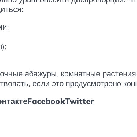
иться:
ми;
);
очные абажуры, комнатные растения,
ствовать, если это предусмотрено к
нтакте
Facebook
Twitter