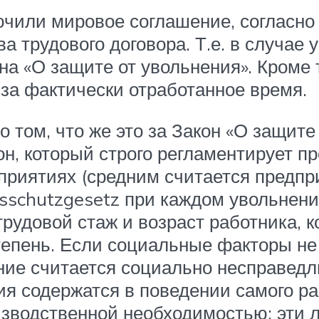
ючили мировое соглашение, согласно
а трудового договора. Т.е. в случае
а «О защите от увольнения». Кроме 
 за фактически отработанное время.
том, что же это за Закон «О защите
он, который строго регламентирует п
приятиях (средним считается предпр
gsschutzgesetz при каждом увольнен
рудовой стаж и возраст работника, 
тепень. Если социальные факторы не
ение считается социально несправедл
ия содержатся в поведении самого ра
изводственной необходимостью; эти