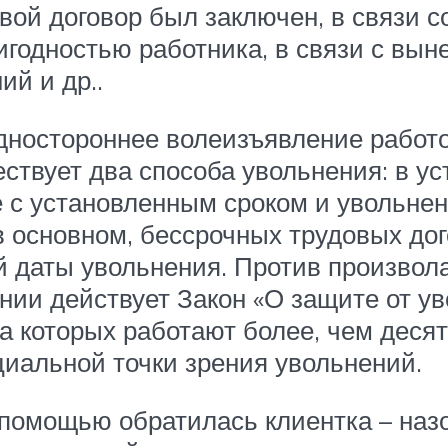
вой договор был заключен, в связи с
годностью работника, в связи с вы
й и др..
дностороннее волеизъявление работо
твует два способа увольнения: в ус
е с установленным сроком и увольне
 в основном, бессрочных трудовых до
й даты увольнения. Против произвол
нии действует Закон «О защите от ув
а которых работают более, чем деся
циальной точки зрения увольнений.
помощью обратилась клиентка – наз