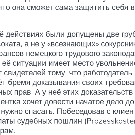
что она сможет сама защитить себя в
 её действиях были допущены две гру
оката, а не у «всезнающих» сокурсник
 нюансов немецкого трудового законод
в её ситуации имеет место увольнение
ет свидетелей тому, что работодател
сёт бремя доказывания своих требован
ых прав. А у неё этих доказательств 
иентка хочет довести начатое дело д
нужно спасать. Побеседовав с клиент
аты судебных пошлин (Prozesskostenh
орам.