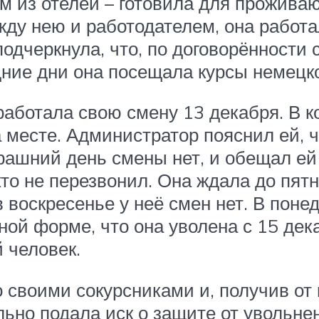
ом из отелей – готовила для прожива
жду нею и работодателем, она работа
подчеркнула, что, по договорённости 
удние дни она посещала курсы немецко
работала свою смену 13 декабря. В 
а месте. Администратор пояснил ей, 
втрашний день смены нет, и обещал ей
о не перезвонил. Она ждала до пятн
 в воскресенье у неё смен нет. В пон
ной форме, что она уволена с 15 дека
й человек.
 своими сокурсниками и, получив от
ьно подала иск о защите от увольнен