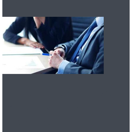
вреден!?
Технический надзор:
общепринятая
практика