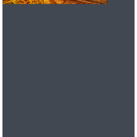
Спорт – это жизнь! А
вы знали, что бег
вреден!?
Технический надзор:
общепринятая
практика