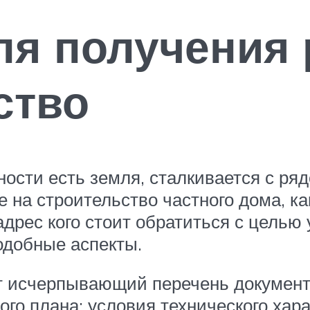
ля получения
ство
нности есть земля, сталкивается с ря
 на строительство частного дома, к
адрес кого стоит обратиться с целью
одобные аспекты.
 исчерпывающий перечень документа
го плана: условия технического хара