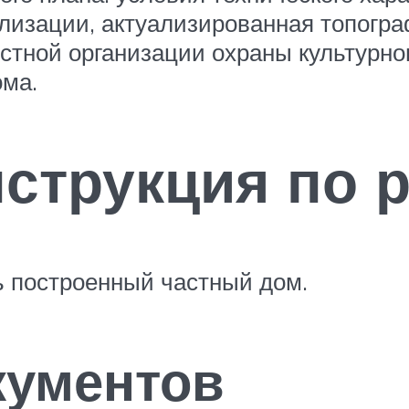
нализации, актуализированная топогр
стной организации охраны культурного
ома.
струкция по 
ь построенный частный дом.
кументов