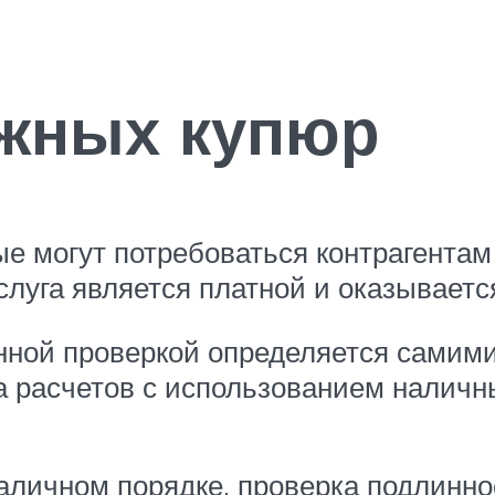
ежных купюр
ые могут потребоваться контрагентам
слуга является платной и оказывает
нной проверкой определяется самими
 расчетов с использованием наличных
аличном порядке, проверка подлиннос