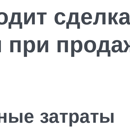
одит сделк
 при прода
ные затраты