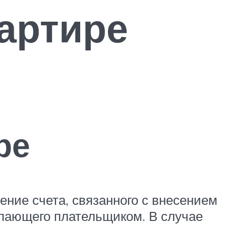
артире
ре
ние счета, связанного с внесением
упающего плательщиком. В случае