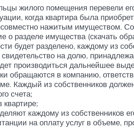
льцы жилого помещения перевели ег
уации, когда квартира была приобрет
ся совместно нажитым имуществом. Со
е о разделе имущества (скачать обра
ости будет разделено, каждому из со
м свидетельство на долю, принадлеж
удет производиться дальнейшее выд
ки обращаются в компанию, ответств
ме. Каждый из собственников должен
го счета;
 квартире;
ляют каждому из собственников его 
итанции на оплату услуг в объеме, п