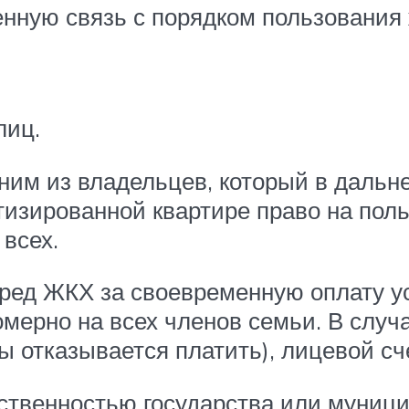
енную связь с порядком пользования
лиц.
ним из владельцев, который в дальн
атизированной квартире право на по
всех.
еред ЖКХ за своевременную оплату ус
омерно на всех членов семьи. В слу
ы отказывается платить), лицевой сч
ственностью государства или муници