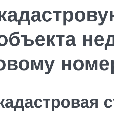
 кадастров
 объекта не
овому номе
кадастровая 