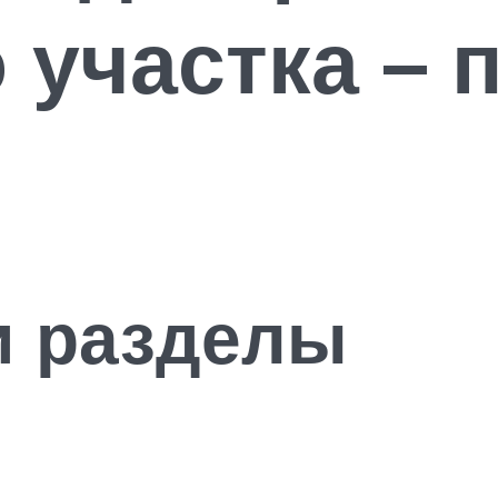
 участка – 
я
и разделы