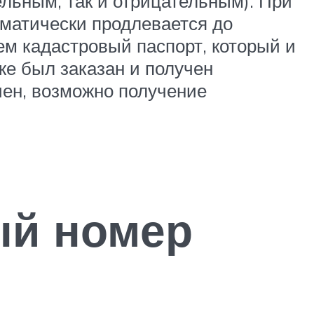
льным, так и отрицательным). При
оматически продлевается до
ем кадастровый паспорт, который и
е был заказан и получен
чен, возможно получение
ый номер