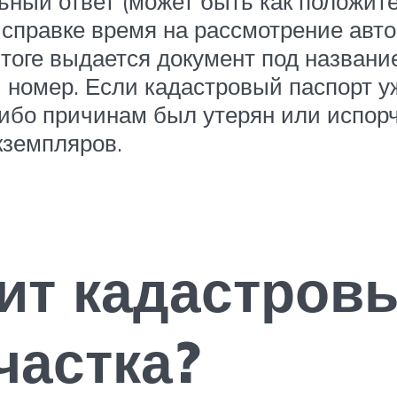
ьный ответ (может быть как положите
 справке время на рассмотрение авт
итоге выдается документ под названи
номер. Если кадастровый паспорт уж
либо причинам был утерян или испор
кземпляров.
оит кадастров
частка?