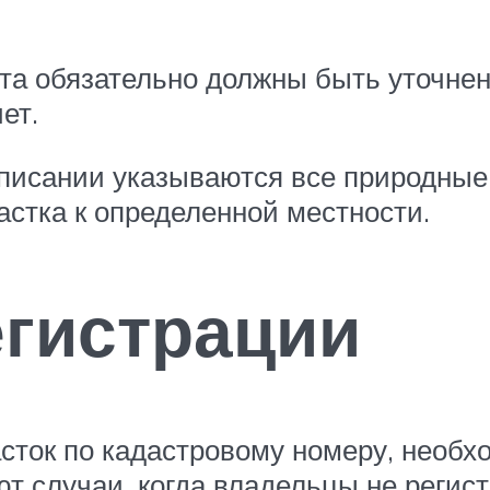
а обязательно должны быть уточнения
ет.
описании указываются все природные
астка к определенной местности.
гистрации
сток по кадастровому номеру, необхо
ют случаи, когда владельцы не реги