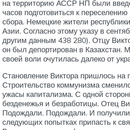
на территорию АССР НП были введе
часов подготовиться к переселению
сбора. Немецкие жители республик
Азии. Согласно этому указу в сентя
другим данным 438 280). Отцу Викт
он был депортирован в Казахстан. 
своей воли очутилась далеко от укр
Становление Виктора пришлось на п
Строительство коммунизма сменилос
ужасы капитализма. С одной стороны
безденежья и безработицы. Отец Вик
Подождали. Подождали. И получили о
следующих попытках припасть к св