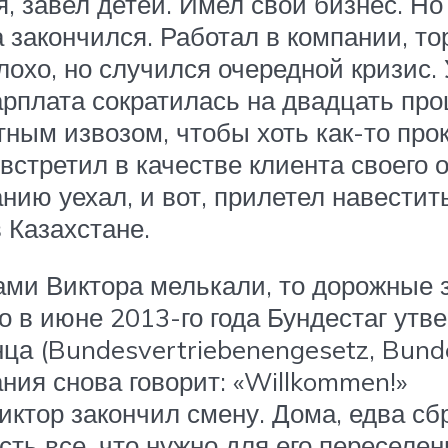
, завел детей. Имел свой бизнес. Н
 закончился. Работал в компании, т
охо, но случился очередной кризис.
рплата сократилась на двадцать проц
ым извозом, чтобы хоть как-то прок
 встретил в качестве клиента своего 
нию уехал, и вот, прилетел навести
 Казахстане.
ами Виктора мелькали, то дорожные з
о в июне 2013-го года Бундестаг утв
енца (Bundesvertriebenengesetz, Bun
ания снова говорит: «Willkommen!»
ктор закончил смену. Дома, едва сбр
сть все, что нужно для его переселе