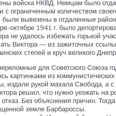
ны войска НКВД. Немцам было отдан
 и с ограниченным количеством свое
и были вывезены в отдаленные район
бре-октябре 1941 г. было депортиров
ора не удалось избежать горькой уча
Мать Виктора — из зажиточных ссыльн
аинских степей и круч великого Днепр
ереломные для Советского Союза годы
ь картинками из коммунистических 
, издали рукой махала Свобода, а с 
тора решил, что нужно уезжать на р
тказ. Без объяснения причин. Тогда
ященной земле Барбароссы.