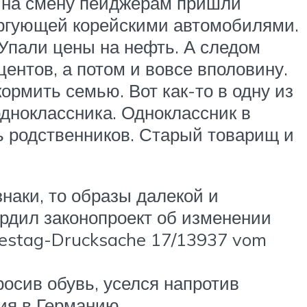
о на смену пейджерам пришли
оргующей корейскими автомобилями.
 Упали цены на нефть. А следом
ентов, а потом и вовсе вполовину.
ормить семью. Вот как-то в одну из
одноклассника. Одноклассник в
ть родственников. Старый товарищ и
наки, то образы далекой и
ердил законопроект об изменении
destag-Drucksache 17/13937 vom
осив обувь, уселся напротив
ния в Германию.