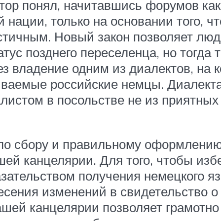
иктор понял, начитавшись форумов ка
нации, только на основании того, что
стичным. Новый закон позволяет люд
тус позднего переселенца, но тогда 
з владение одним из диалектов, на 
зываемые российские немцы. Диалекта
листом в посольстве не из приятных
 по сбору и правильному оформлению
шей канцелярии. Для того, чтобы из
азательством получения немецкого яз
есения изменений в свидетельство о
ашей канцелярии позволяет грамотн