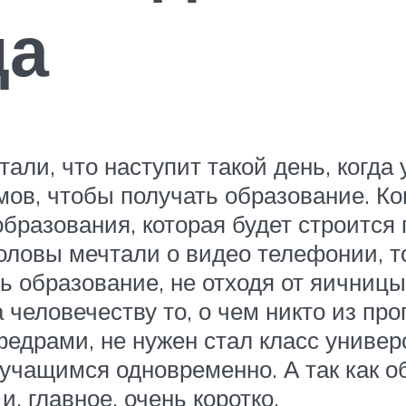
ца
али, что наступит такой день, когд
омов, чтобы получать образование. К
образования, которая будет строится
оловы мечтали о видео телефонии, то
ь образование, не отходя от яичницы
человечеству то, о чем никто из про
афедрами, не нужен стал класс униве
учащимся одновременно. А так как о
и, главное, очень коротко.