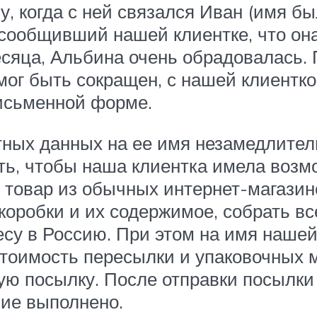
у, когда с ней связался Иван (имя б
ообщивший нашей клиентке, что она
сяца, Альбина очень обрадовалась. 
ог быть сокращен, с нашей клиентк
исьменной форме.
тных данных на ее имя незамедлител
, чтобы наша клиентка имела возмо
товар из обычных интернет-магазин
оробки и их содержимое, собрать все
су в Россию. При этом на имя наше
оимость пересылки и упаковочных м
ую посылку. После отправки посылки
ние выполнено.