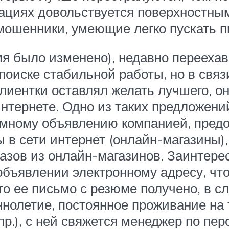
уациях довольствуется поверхностны
мошенники, умеющие легко пускать пы
я было изменено), недавно перееха
поиске стабильной работы, но в связи
лиентки оставлял желать лучшего, о
интернете. Одно из таких предложен
ламному объявлению компанией, пред
в сети интернет (онлайн-магазины),
казов из онлайн-магазинов. Заинтер
объявлении электронному адресу, что
то ее письмо с резюме получено, в с
нолетие, постоянное проживание на
пр.), с ней свяжется менеджер по пе