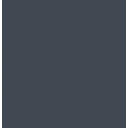
Технический надзор:
общепринятая
практика
ответственного
строительства