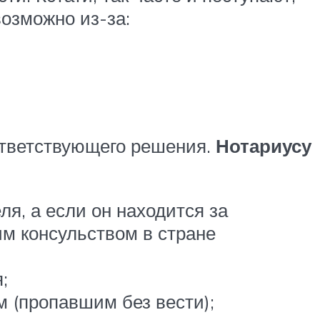
озможно из-за:
ответствующего решения.
Нотариусу
я, а если он находится за
им консульством в стране
;
 (пропавшим без вести);