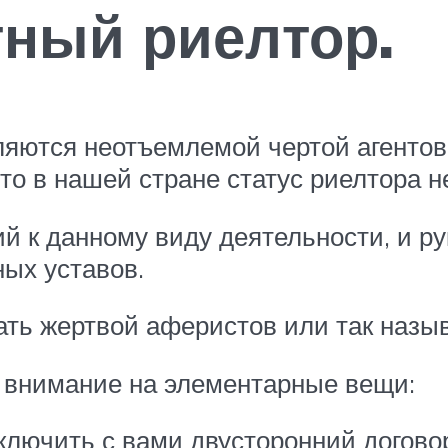
ный риелтор.
вляются неотъемлемой чертой агенто
о в нашей стране статус риелтора не
ий к данному виду деятельности, и р
ых уставов.
тать жертвой аферистов или так назы
е внимание на элементарные вещи:
лючить с вами двусторонний договор