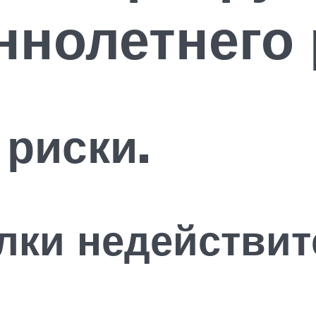
нолетнего 
риски.
лки недействит