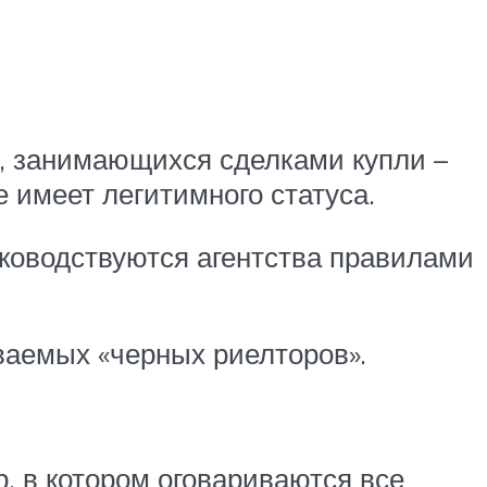
в, занимающихся сделками купли –
 имеет легитимного статуса.
уководствуются агентства правилами
ваемых «черных риелторов».
, в котором оговариваются все