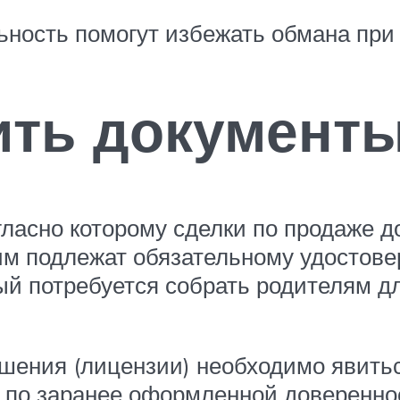
ьность помогут избежать обмана при 
ить документы
гласно которому сделки по продаже 
 подлежат обязательному удостовер
ый потребуется собрать родителям д
шения (лицензии) необходимо явить
по заранее оформленной доверенност