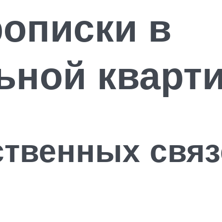
описки в
ьной кварт
твенных связ