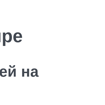
ире
ей на