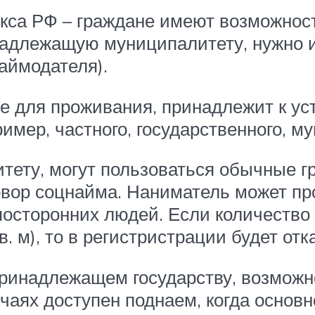
кса РФ – граждане имеют возможност
надлежащую муниципалитету, нужно и
аймодателя).
е для проживания, принадлежит к ус
ример, частного, государственного, м
ету, могут пользоваться обычные г
овор соцнайма. Наниматель может пр
 посторонних людей. Если количество
. м), то в регистристрации будет отк
ринадлежащем государству, возможн
учаях доступен поднаем, когда осно