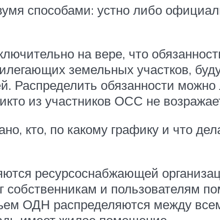
умя способами: устно либо официал
лючительно на вере, что обязанности
илегающих земельных участков, буду
й. Распределить обязанности можно л
никто из участников ОСС не возражае
но, кто, по какому графику и что де
тся ресурсоснабжающей организацие
г собственникам и пользователям п
ъем ОДН распределяются между все