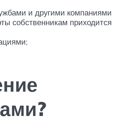
лужбами и другими компаниями
боты собственникам приходится
ациями;
ение
цами?