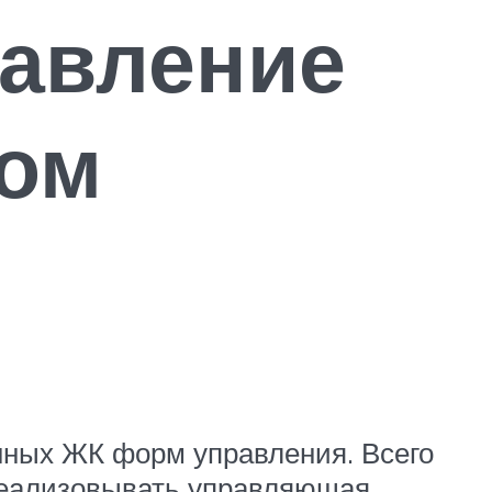
равление
ом
нных ЖК форм управления. Всего
реализовывать управляющая