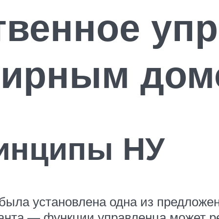
твенное уп
тирным дом
ринципы НУ
 была установлена одна из предложе
ианта — функции управленца может 