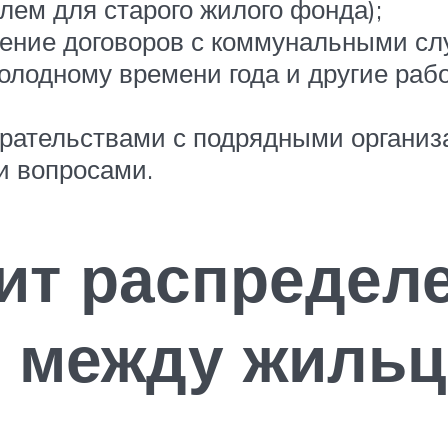
ем для старого жилого фонда);
ление договоров с коммунальными с
 холодному времени года и другие ра
рательствами с подрядными организ
и вопросами.
ит распредел
й между жиль