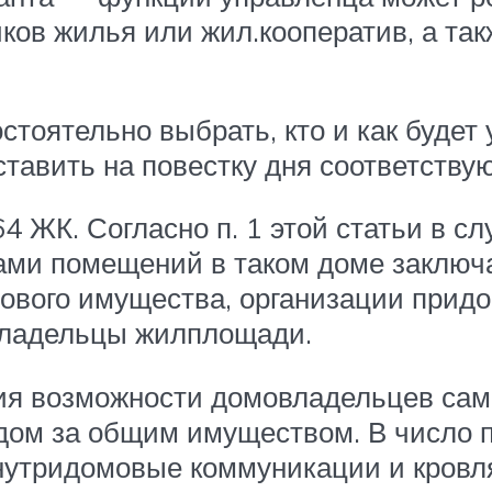
ков жилья или жил.кооператив, а та
оятельно выбрать, кто и как будет 
ставить на повестку дня соответств
4 ЖК. Согласно п. 1 этой статьи в с
ами помещений в таком доме заключа
вого имущества, организации придо
 владельцы жилплощади.
ия возможности домовладельцев само
одом за общим имуществом. В число п
утридомовые коммуникации и кровля,