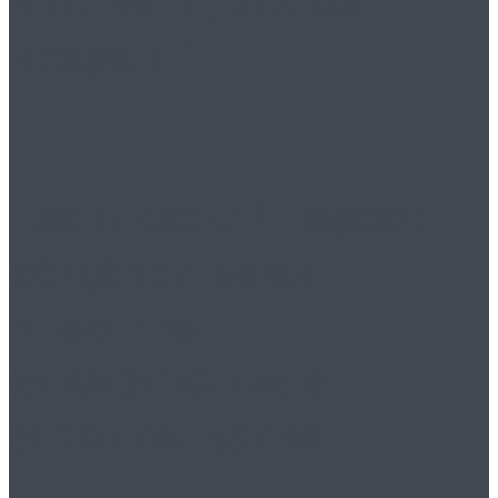
вы знали, что бег
вреден!?
Технический надзор:
общепринятая
практика
ответственного
строительства