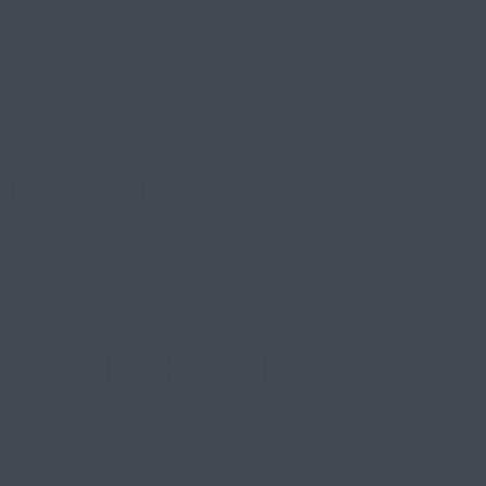
 миграции в Австри
А вы знали, что бег