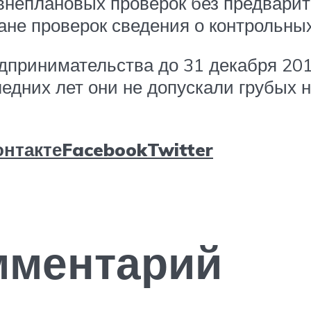
внеплановых проверок без предвари
не проверок сведения о контрольных
дпринимательства до 31 декабря 20
ледних лет они не допускали грубых 
нтакте
Facebook
Twitter
мментарий