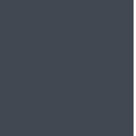
ва РФ в
а по договору