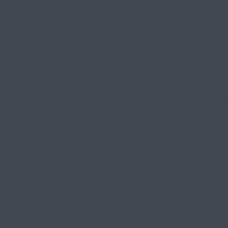
рмления гражданст
ке
ания помощи юрист