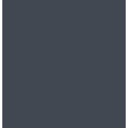
Спорт – это жизнь! А
вы знали, что бег
вреден!?
Технический надзор:
общепринятая
практика
ответственного