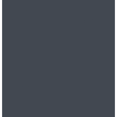
оказания помощи
юриста по договору
аутсорсинга
Что нужно знать о
миграции в Австрию