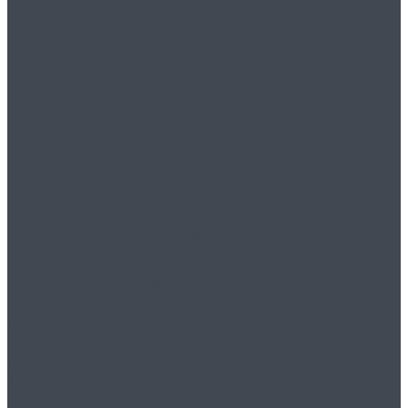
вы знали, что бег
вреден!?
Технический надзор:
общепринятая
практика
ответственного
строительства