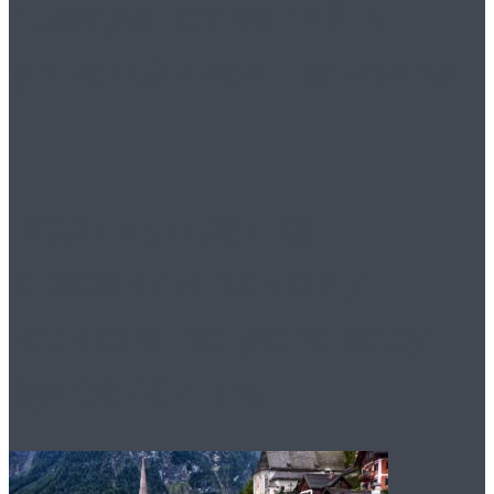
гражданства РФ в
упрощенном порядке
Преимущества
оказания помощи
юриста по договору
аутсорсинга