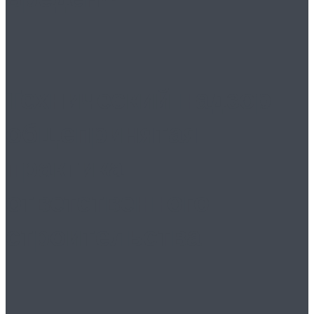
Технический надзор:
общепринятая
практика
ответственного
строительства