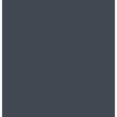
аутсорсинга
Что нужно знать о
миграции в Австрию
Спорт – это жизнь! А
вы знали, что бег
вреден!?