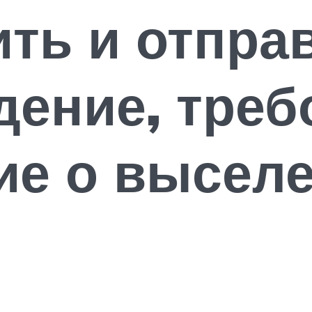
ить и отпра
ение, треб
е о выселе