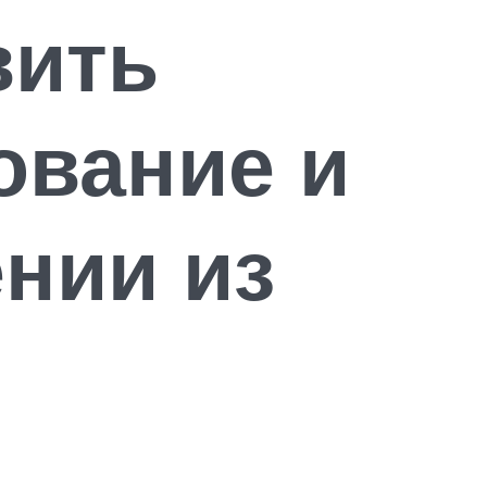
вить
ование и
нии из