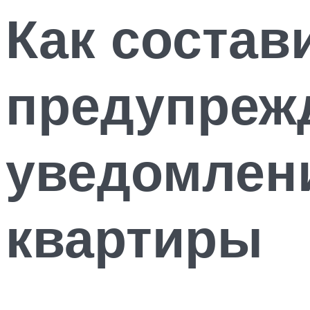
Как состав
предупрежд
уведомлени
квартиры