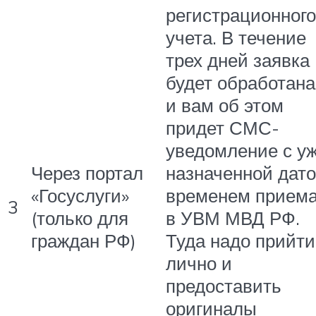
регистрационного
учета. В течение
трех дней заявка
будет обработана
и вам об этом
придет СМС-
уведомление с у
Через портал
назначенной дат
«Госуслуги»
временем прием
3
(только для
в УВМ МВД РФ.
граждан РФ)
Туда надо прийти
лично и
предоставить
оригиналы