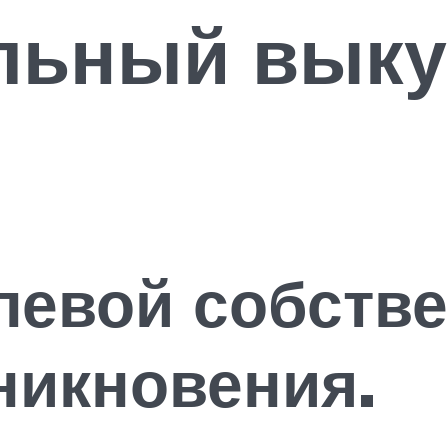
льный выку
левой собстве
никновения.