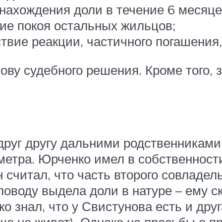
 нахождения доли в течение 6 месяце
ие покоя остальных жильцов;
твие реакции, частичного погашения,
ову судебного решения. Кроме того, 
руг другу дальними родственниками
метра. Юрченко имел в собственности
считал, что часть второго совладел
оводу выдела доли в натуре – ему ск
 знал, что у Свистунова есть и друга
ще не живет). Однако на просьбы о п