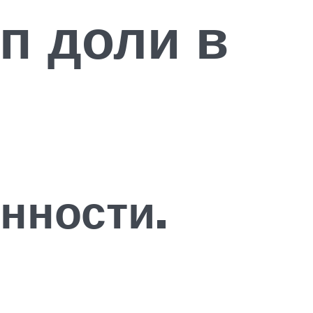
п доли в
нности.