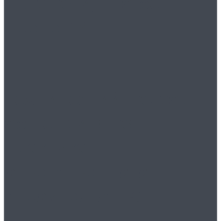
вы знали, что бег
вреден!?
Технический надзор:
общепринятая
практика
ответственного
строительства