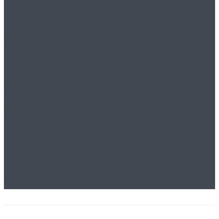
Технический надзор:
общепринятая
практика
ответственного
строительства
Логотип компании