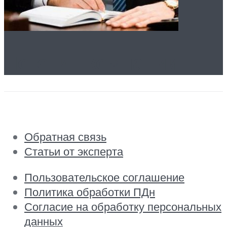
Логотип компании
Обратная связь
Статьи от эксперта
Пользовательское соглашение
Политика обработки ПДн
Согласие на обработку персональных
данных