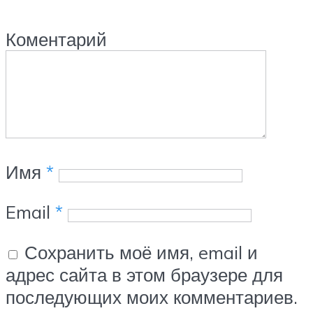
Коментарий
Имя
*
Email
*
Сохранить моё имя, email и
адрес сайта в этом браузере для
последующих моих комментариев.