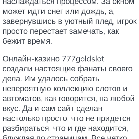
наслаждаться процессом. За окном
может идти снег или дождь, а,
завернувшись в уютный плед, игрок
просто перестает замечать, как
бежит время.
Онлайн-казино 777goldslot
создали настоящие фанаты своего
дела. Им удалось собрать
невероятную коллекцию слотов и
автоматов, как говорится, на любой
вкус. Да и сам сайт сделан
настолько просто, что не придется
разбираться, что и где находится,
блуждая по страницам. Все четко,