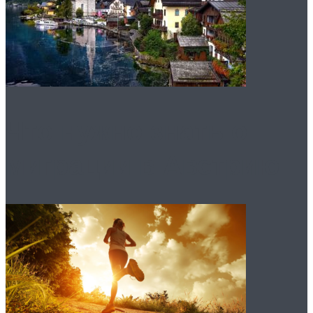
Что нужно знать о
миграции в Австрию