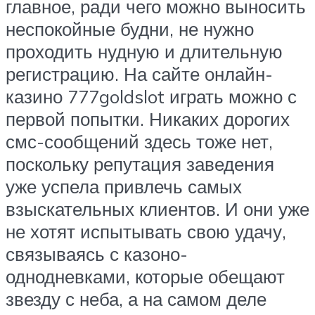
главное, ради чего можно выносить
неспокойные будни, не нужно
проходить нудную и длительную
регистрацию. На сайте онлайн-
казино 777goldslot играть можно с
первой попытки. Никаких дорогих
смс-сообщений здесь тоже нет,
поскольку репутация заведения
уже успела привлечь самых
взыскательных клиентов. И они уже
не хотят испытывать свою удачу,
связываясь с казоно-
однодневками, которые обещают
звезду с неба, а на самом деле