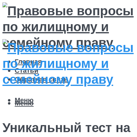
Главная
Статьи
Обратная связь
Меню
Меню
Уникальный тест на