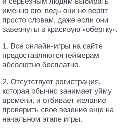
и серьезным людям выбирать
именно его: ведь они не верят
просто словам, даже если они
завернуты в красивую «обертку».
1. Все онлайн-игры на сайте
предоставляются геймерам
абсолютно бесплатно.
2. Отсутствует регистрация,
которая обычно занимает уйму
времени, и отбивает желание
проверить свое везение еще на
начальном этапе игры.