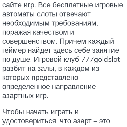
сайте игр. Все бесплатные игровые
автоматы слоты отвечают
необходимым требованиям,
поражая качеством и
совершенством. Причем каждый
геймер найдет здесь себе занятие
по душе. Игровой клуб 777goldslot
разбит на залы, в каждом из
которых представлено
определенное направление
азартных игр.
Чтобы начать играть и
удостовериться, что азарт – это