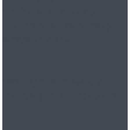
оказания помощи
юриста по договору
аутсорсинга
Что нужно знать о
миграции в Австрию