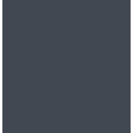
Спорт – это жизнь! А
вы знали, что бег
вреден!?
Технический надзор:
общепринятая
практика
ответственного